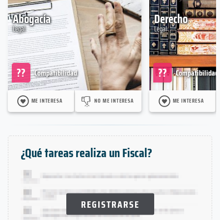
Abogacía
Derecho
Legal
Legal
??
??
Compatibilidad
Compatibilidad
ME INTERESA
NO ME INTERESA
ME INTERESA
¿Qué tareas realiza un Fiscal?
REGISTRARSE