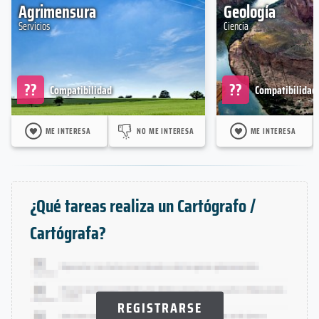
Agrimensura
Geología
Servicios
Ciencia
??
??
Compatibilidad
Compatibilidad
ME INTERESA
NO ME INTERESA
ME INTERESA
¿Qué tareas realiza un Cartógrafo /
Cartógrafa?
REGISTRARSE