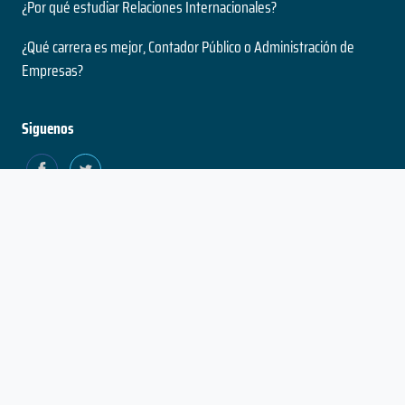
¿Por qué estudiar Relaciones Internacionales?
¿Qué carrera es mejor, Contador Público o Administración de
Empresas?
Siguenos
Estado
Política de
Política
Términos
Contacto
del
Privacidad y
de
Proyecto
Utilización de
Cookies
Cookies
© No Se Que Estudiar 2026
- Beta