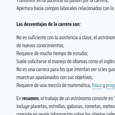
Transmitir en la docencia su pasión por la carrera;
Apertura hacia campos laborales relacionados con la
Las desventajas de la carrera son:
No es suficiente con la asistencia a clase, el astr
de nuevos conocimientos;
Requiere de mucho tiempo de estudio;
Suele solicitarse el manejo de idiomas como el inglés
No es una carrera para los que intentan ver si les gus
muestran apasionados con sus objetivos;
Requiere de una mezcla de matemática,
física
y
prog
En
resumen
, el trabajo de un astrónomo consiste en "
incluye planetas, estrellas, galaxias, cometas, mete
consiste en reunir información sobre los objetos celes