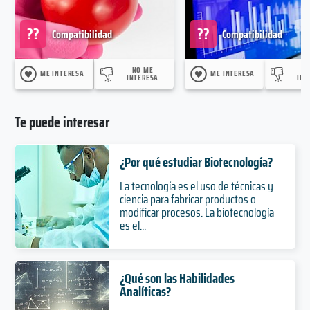
??
??
Compatibilidad
Compatibilidad
NO ME
N
ME INTERESA
ME INTERESA
INTERESA
INT
Te puede interesar
¿Por qué estudiar Biotecnología?
La tecnología es el uso de técnicas y
ciencia para fabricar productos o
modificar procesos. La biotecnología
es el...
¿Qué son las Habilidades
Analíticas?