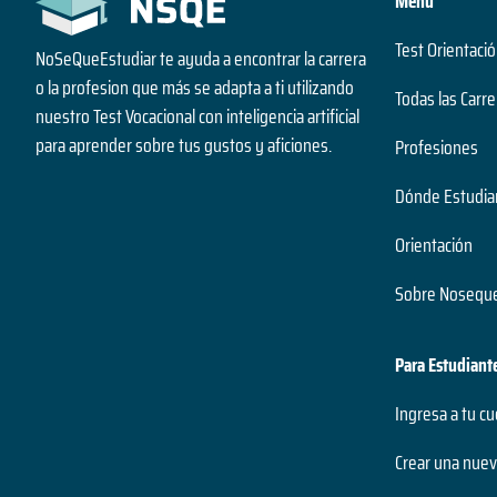
Menu
Test Orientació
NoSeQueEstudiar te ayuda a encontrar la carrera
o la profesion que más se adapta a ti utilizando
Todas las Carre
nuestro Test Vocacional con inteligencia artificial
para aprender sobre tus gustos y aficiones.
Profesiones
Dónde Estudia
Orientación
Sobre Noseque
Para Estudiant
Ingresa a tu c
Crear una nuev