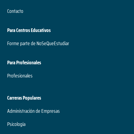
Cine y Televisión
Contacto
5 años
Duración
Para Centros Educativos
Pregrado
Nivel
Forme parte de NoSeQueEstudiar
Presencial
Modalidad
Para Profesionales
Profesionales
Composición Musical
3 años
Duración
Carreras Populares
Pregrado
Nivel
Administración de Empresas
Presencial
Modalidad
Psicología