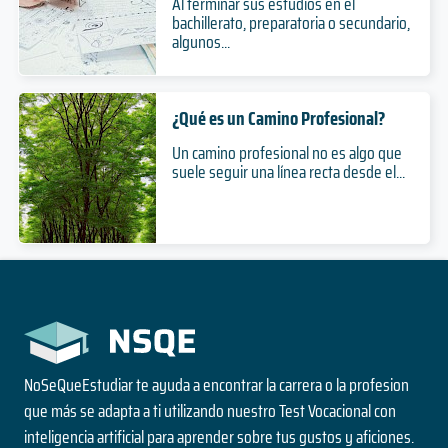
Al terminar sus estudios en el
Duración
bachillerato, preparatoria o secundario,
Doctorado
Arquitectura
algunos...
Nivel
Presencial
6 años
Modalidad
Duración
¿Qué es un Camino Profesional?
Pregrado
Nivel
Un camino profesional no es algo que
Presencial
Doctorado en Ciencias, mención Microbiología
suele seguir una línea recta desde el...
Modalidad
6 años
Duración
Doctorado
Artes Plásticas
Nivel
Presencial
5 años
Modalidad
Duración
Pregrado
Nivel
NoSeQueEstudiar te ayuda a encontrar la carrera o la profesion
Presencial
Modalidad
que más se adapta a ti utilizando nuestro Test Vocacional con
inteligencia artificial para aprender sobre tus gustos y aficiones.