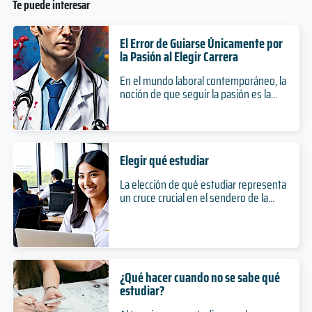
Te puede interesar
Doctorado
Antropología con mención en Antropología
Nivel
Social
Presencial
El Error de Guiarse Únicamente por
Modalidad
5 años
la Pasión al Elegir Carrera
Duración
En el mundo laboral contemporáneo, la
Pregrado
noción de que seguir la pasión es la...
Nivel
Doctorado en Ciencias, mención en Biología
Presencial
Molecular, Celular y Neurociencias
Modalidad
5 años
Elegir qué estudiar
Duración
Doctorado
Antropología con mención en Arqueología
La elección de qué estudiar representa
Nivel
un cruce crucial en el sendero de la...
Presencial
5 años
Modalidad
Duración
Pregrado
Nivel
Presencial
Doctorado en Ciencias, mención Matemáticas
¿Qué hacer cuando no se sabe qué
Modalidad
estudiar?
3 años