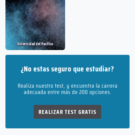
Presencial
Modalidad
5 años
Duración
Pregrado
Nivel
Doctorado en Ciencias de la Ingeniería,
Presencial
mención Fluidodinámica
Modalidad
Universidad del Pací­fico
2 años
Duración
Doctorado
Antropología con mención en Antropología
¿No estas seguro que estudiar?
Nivel
Física
Presencial
Modalidad
5 años
Realiza nuestro test, y encuentra la carrera
Duración
adecuada entre más de 200 opciones.
Pregrado
Nivel
Doctorado en Ciencias, mención Ecología y
Presencial
Biología Evolutiva
REALIZAR TEST GRATIS
Modalidad
5 años
Duración