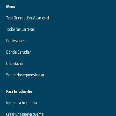
Menu
Biología con mención en Medio Ambiente
Test Orientación Vocacional
5 años
Duración
Todas las Carreras
Pregrado
Nivel
Profesiones
Presencial
Modalidad
Dónde Estudiar
Orientación
Bioquímica
Sobre Nosequeestudiar
6 años
Duración
Pregrado
Para Estudiantes
Nivel
Presencial
Ingresa a tu cuenta
Modalidad
Crear una nueva cuenta