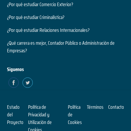
¿Por qué estudiar Comercio Exterior?
Derecho, Licenciatura en Ciencias Jurídicas y
Sociales
¿Por qué estudiar Criminalística?
5 años
¿Por qué estudiar Relaciones Internacionales?
Duración
Pregrado
¿Qué carrera es mejor, Contador Público o Administración de
Nivel
Empresas?
Presencial
Modalidad
Siguenos
Diseño con mención en Diseño Gráfico
5 años
Duración
Pregrado
Estado
Política de
Política
Términos
Contacto
Nivel
del
Privacidad y
de
Presencial
Proyecto
Utilización de
Cookies
Modalidad
Cookies