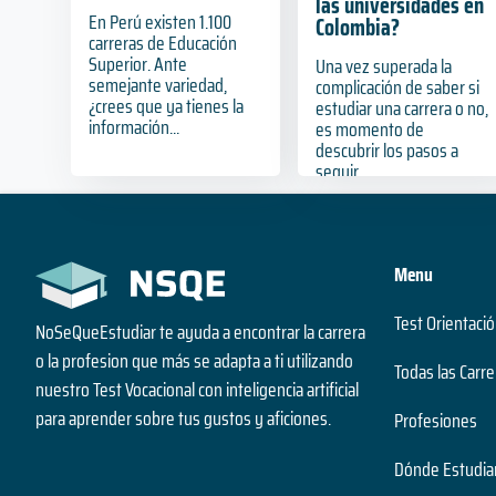
las universidades en
En Perú existen 1.100
Colombia?
carreras de Educación
Superior. Ante
Una vez superada la
semejante variedad,
complicación de saber si
¿crees que ya tienes la
estudiar una carrera o no,
información...
es momento de
descubrir los pasos a
seguir...
Menu
Test Orientació
NoSeQueEstudiar te ayuda a encontrar la carrera
o la profesion que más se adapta a ti utilizando
Todas las Carre
nuestro Test Vocacional con inteligencia artificial
para aprender sobre tus gustos y aficiones.
Profesiones
Dónde Estudia