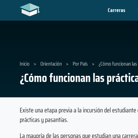
Carreras
Inicio
>
Orientación
>
Por País
>
¿Cómo funcionan las 
¿Cómo funcionan las práctic
Existe una etapa previa a la incursión del estudiante
prácticas y pasantías.
La mayoría de las personas que estudian una carrera u