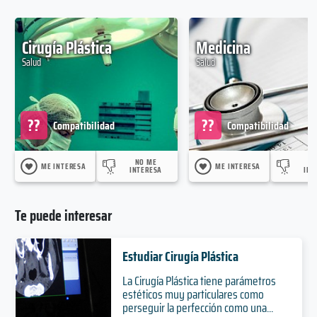
Cirugía Plástica
Medicina
Salud
Salud
??
??
Compatibilidad
Compatibilidad
NO ME
N
ME INTERESA
ME INTERESA
INTERESA
INT
Te puede interesar
Estudiar Cirugía Plástica
La Cirugía Plástica tiene parámetros
estéticos muy particulares como
perseguir la perfección como una...