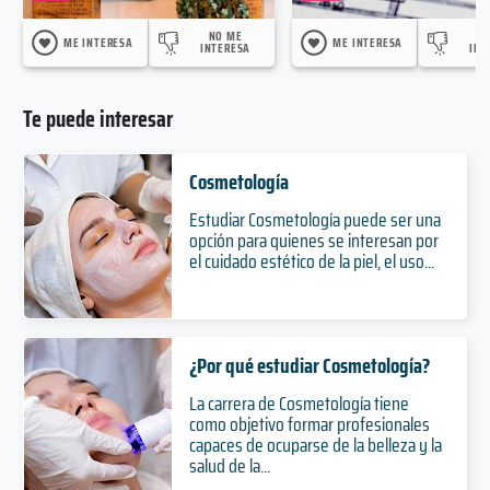
NO ME
N
ME INTERESA
ME INTERESA
INTERESA
INT
Te puede interesar
Cosmetología
Estudiar Cosmetología puede ser una
opción para quienes se interesan por
el cuidado estético de la piel, el uso...
¿Por qué estudiar Cosmetología?
La carrera de Cosmetología tiene
como objetivo formar profesionales
capaces de ocuparse de la belleza y la
salud de la...