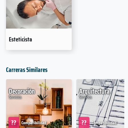
Esteticista
Carreras Similares
Decoración
Arquitectura
Servicios
Servicios
??
??
Compatibilidad
Compatibilidad