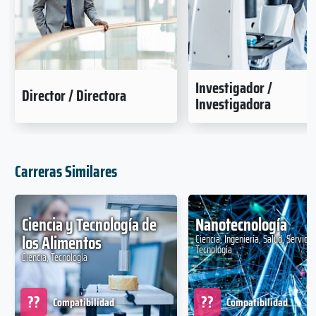
Investigador /
Director / Directora
Investigadora
Carreras Similares
Ciencia y Tecnología de
Nanotecnología
los Alimentos
Ciencia, Ingeniería, Salud, Servicio
Tecnología
Ciencia, Tecnología
??
??
Compatibilidad
Compatibilidad