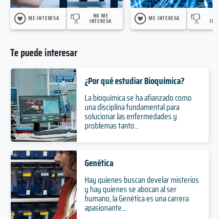
NO ME
N
ME INTERESA
ME INTERESA
INTERESA
INT
Te puede interesar
¿Por qué estudiar Bioquímica?
La bioquímica se ha afianzado como
una disciplina fundamental para
solucionar las enfermedades y
problemas tanto...
Genética
Hay quienes buscan develar misterios
y hay quienes se abocan al ser
humano, la Genética es una carrera
apasionante...