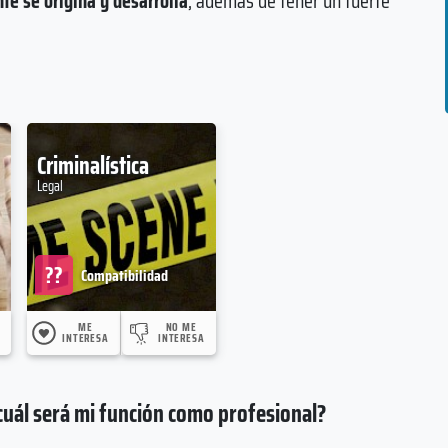
te se origina y desarrolla
; además de tener un fuerte
Criminalística
Legal
??
Compatibilidad
ME
NO ME
INTERESA
INTERESA
 cuál será mi función como profesional?