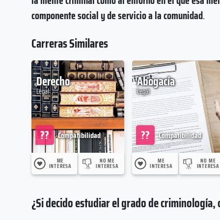
la mente criminal como al entorno en el que esa men
componente social y de servicio a la comunidad
.
Carreras Similares
Derecho
Abogacía
Legal
Legal
??
??
Compatibilidad
Compatibilidad
ME
NO ME
ME
NO ME
INTERESA
INTERESA
INTERESA
INTERESA
¿Si decido estudiar el grado de criminología,