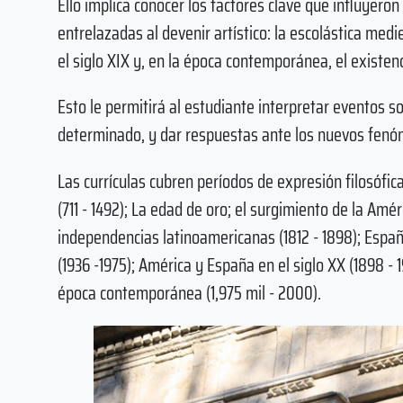
Ello implica conocer los factores clave que influyeron
entrelazadas al devenir artístico: la escolástica med
el siglo XIX y, en la época contemporánea, el existenc
Esto le permitirá al estudiante interpretar eventos soc
determinado, y dar respuestas ante los nuevos fenóm
Las currículas cubren períodos de expresión filosófi
(711 - 1492); La edad de oro; el surgimiento de la Améri
independencias latinoamericanas (1812 - 1898); España
(1936 -1975); América y España en el siglo XX (1898 -
época contemporánea (1,975 mil - 2000).