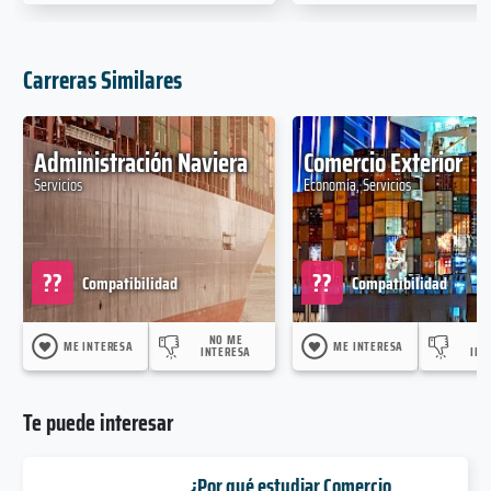
Carreras Similares
Administración Naviera
Comercio Exterior
Servicios
Economía, Servicios
??
??
Compatibilidad
Compatibilidad
NO ME
N
ME INTERESA
ME INTERESA
INTERESA
INT
Te puede interesar
¿Por qué estudiar Comercio