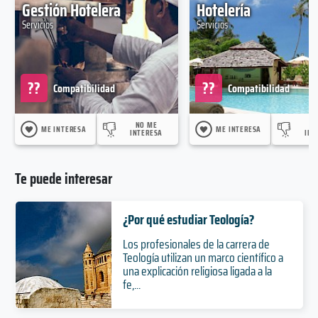
Gestión Hotelera
Hotelería
Servicios
Servicios
??
??
Compatibilidad
Compatibilidad
NO ME
N
ME INTERESA
ME INTERESA
INTERESA
INT
Te puede interesar
¿Por qué estudiar Teología?
Los profesionales de la carrera de
Teología utilizan un marco científico a
una explicación religiosa ligada a la
fe,...