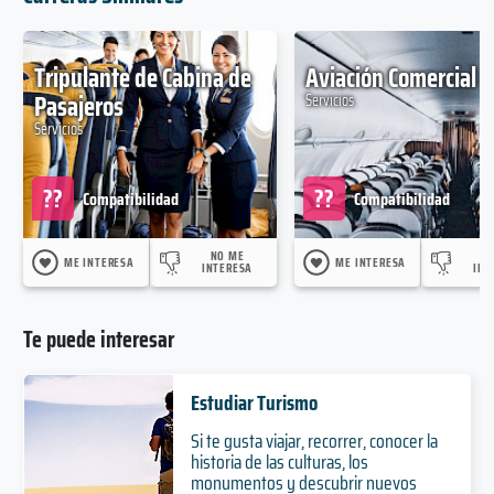
Tripulante de Cabina de
Aviación Comercial
Pasajeros
Servicios
Servicios
??
??
Compatibilidad
Compatibilidad
NO ME
N
ME INTERESA
ME INTERESA
INTERESA
INT
Te puede interesar
Estudiar Turismo
Si te gusta viajar, recorrer, conocer la
historia de las culturas, los
monumentos y descubrir nuevos