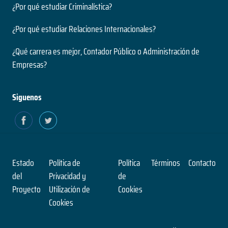
Nivel
¿Por qué estudiar Criminalística?
2 años
Presencial
Duración
Modalidad
¿Por qué estudiar Relaciones Internacionales?
Magíster
Nivel
¿Qué carrera es mejor, Contador Público o Administración de
Presencial
Ingeniería Civil en Informática
Empresas?
Modalidad
5 años
Duración
Siguenos
Pensamiento Contemporáneo
Grado
Nivel
1 años
Presencial
Duración
Modalidad
Magíster
Nivel
Estado
Política de
Política
Términos
Contacto
Presencial
Ingeniería Civil en Obras Civiles
del
Privacidad y
de
Modalidad
Proyecto
Utilización de
Cookies
5 años
Cookies
Duración
Profesional en Medicina Preventiva
Grado