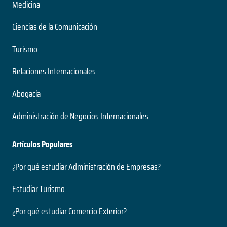
Nivel
Medicina
2 años
Presencial
Duración
Modalidad
Ciencias de la Comunicación
Magíster
Nivel
Turismo
Presencial
Ingeniería Civil Acústica
Modalidad
Relaciones Internacionales
5 años
Abogacía
Duración
Neurociencias
Grado
Administración de Negocios Internacionales
Nivel
2 años
Presencial
Duración
Modalidad
Artículos Populares
Magíster
Nivel
¿Por qué estudiar Administración de Empresas?
Presencial
Ingeniería Civil Electrónica
Modalidad
Estudiar Turismo
5 años
Duración
¿Por qué estudiar Comercio Exterior?
Paleontología
Grado