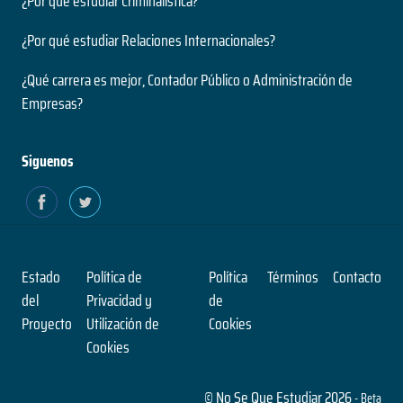
¿Por qué estudiar Criminalística?
Nivel
2 años
Presencial
¿Por qué estudiar Relaciones Internacionales?
Duración
Modalidad
Magíster
¿Qué carrera es mejor, Contador Público o Administración de
Nivel
Empresas?
Presencial
Ingeniería Civil en Informática
Modalidad
5 años
Siguenos
Duración
Pensamiento Contemporáneo
Grado
Nivel
1 años
Presencial
Duración
Modalidad
Magíster
Estado
Política de
Política
Términos
Contacto
Nivel
del
Privacidad y
de
Presencial
Ingeniería Civil en Obras Civiles
Proyecto
Utilización de
Cookies
Modalidad
Cookies
5 años
Duración
Profesional en Medicina Preventiva
Grado
© No Se Que Estudiar 2026
- Beta