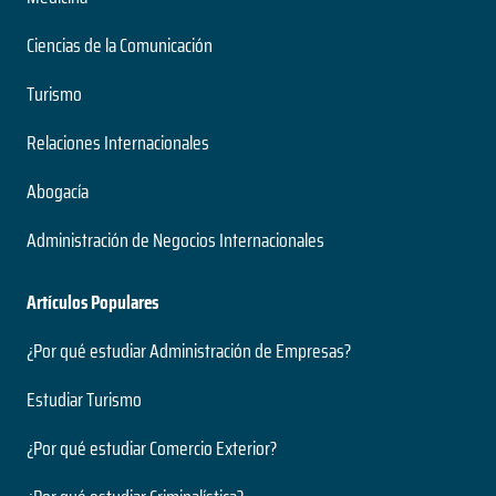
Nivel
2 años
Presencial
Ciencias de la Comunicación
Duración
Modalidad
Magíster
Turismo
Nivel
Presencial
Ingeniería Civil Acústica
Relaciones Internacionales
Modalidad
5 años
Abogacía
Duración
Medio Ambiente y Bioseguridad
Grado
Administración de Negocios Internacionales
Nivel
2 años
Presencial
Duración
Artículos Populares
Modalidad
Magíster
Nivel
¿Por qué estudiar Administración de Empresas?
Presencial
Ingeniería Civil Electrónica
Modalidad
Estudiar Turismo
5 años
¿Por qué estudiar Comercio Exterior?
Duración
Paleontología
Grado