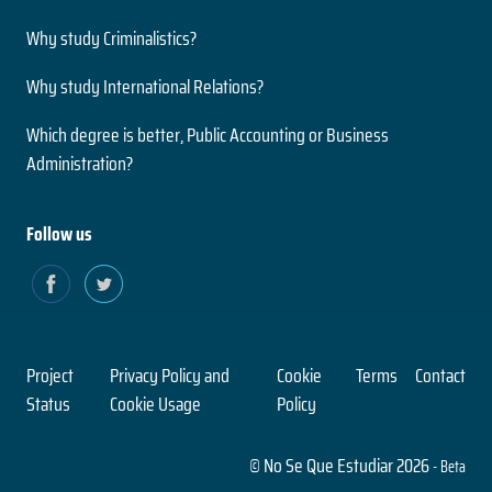
Neurociencias
Grado
Why study Criminalistics?
Nivel
2 años
Presencial
Why study International Relations?
Duración
Modalidad
Magíster
Which degree is better, Public Accounting or Business
Nivel
Administration?
Presencial
Ingeniería Civil en Informática
Modalidad
5 años
Follow us
Duración
Paleontología
Grado
Nivel
2 años
Presencial
Duración
Modalidad
Magíster
Project
Privacy Policy and
Cookie
Terms
Contact
Nivel
Status
Cookie Usage
Policy
Presencial
Ingeniería Civil en Obras Civiles
Modalidad
© No Se Que Estudiar 2026
5 años
- Beta
Duración