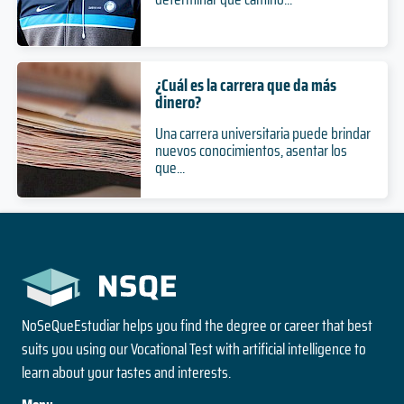
Grado
Ciencias mención Microbiología
3 años
Nivel
2 años
Duración
Duración
Presencial
3 años
Especialización
Modalidad
Magíster
Duración
¿Cuál es la carrera que da más
Nivel
Nivel
dinero?
Doctorado
Presencial
Presencial
Nivel
Modalidad
Una carrera universitaria puede brindar
Modalidad
Bioquímica
Presencial
nuevos conocimientos, asentar los
Modalidad
que...
5 años
Programa de Especialización en Pediatría
Ciencias Vegetales
Duración
Grado
Ciencias Veterinarias
3 años
Nivel
2 años
Duración
Duración
Presencial
2 años
Especialización
Modalidad
Magíster
Duración
Nivel
Nivel
Doctorado
Presencial
Presencial
Nivel
NoSeQueEstudiar helps you find the degree or career that best
Modalidad
Modalidad
Derecho
Presencial
suits you using our Vocational Test with artificial intelligence to
Modalidad
learn about your tastes and interests.
5 años
Programa de Especialización en Urología
Desarrollo Rural
Duración