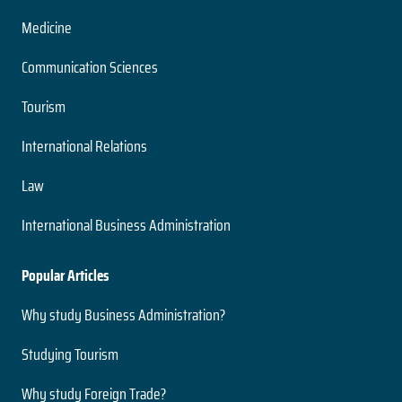
Literatura Hispanoamericana Contemporánea
Grado
Medicine
Nivel
2 años
Presencial
Communication Sciences
Duración
Modalidad
Magíster
Tourism
Nivel
Presencial
Ingeniería Civil Acústica
International Relations
Modalidad
5 años
Law
Duración
Medio Ambiente y Bioseguridad
Grado
International Business Administration
Nivel
2 años
Presencial
Duración
Popular Articles
Modalidad
Magíster
Nivel
Why study Business Administration?
Presencial
Ingeniería Civil Electrónica
Modalidad
Studying Tourism
5 años
Why study Foreign Trade?
Duración