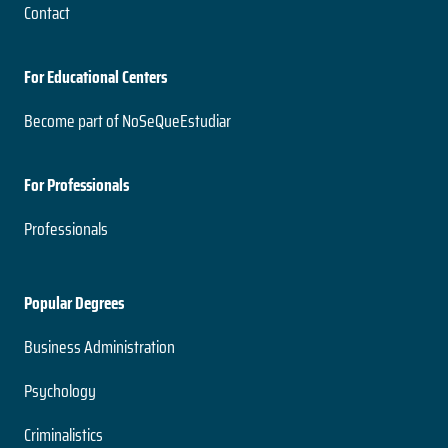
Contact
Historia del Tiempo Presente
Grado
Nivel
2 años
Presencial
For Educational Centers
Duración
Modalidad
Magíster
Become part of NoSeQueEstudiar
Nivel
Presencial
Geografía
Modalidad
For Professionals
5 años
Duración
Professionals
Ingeniería Mecánica y Materiales
Grado
Nivel
2 años
Presencial
Popular Degrees
Duración
Modalidad
Magíster
Business Administration
Nivel
Presencial
Geología
Psychology
Modalidad
5 años
Criminalistics
Duración