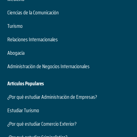
Nivel
2 años
Presencial
Ciencias de la Comunicación
Duración
Modalidad
Magíster
Turismo
Nivel
Presencial
Ingeniería Civil Acústica
Relaciones Internacionales
Modalidad
5 años
Abogacía
Duración
Medio Ambiente y Bioseguridad
Grado
Administración de Negocios Internacionales
Nivel
2 años
Presencial
Duración
Artículos Populares
Modalidad
Magíster
Nivel
¿Por qué estudiar Administración de Empresas?
Presencial
Ingeniería Civil Electrónica
Modalidad
Estudiar Turismo
5 años
¿Por qué estudiar Comercio Exterior?
Duración
Neurociencias
Grado