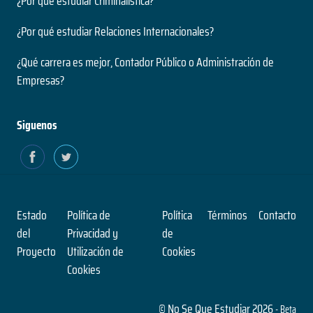
¿Por qué estudiar Criminalística?
Nivel
2 años
Presencial
¿Por qué estudiar Relaciones Internacionales?
Duración
Modalidad
Magíster
¿Qué carrera es mejor, Contador Público o Administración de
Nivel
Empresas?
Presencial
Ingeniería Civil en Informática
Modalidad
5 años
Siguenos
Duración
Paleontología
Grado
Nivel
2 años
Presencial
Duración
Modalidad
Magíster
Estado
Política de
Política
Términos
Contacto
Nivel
del
Privacidad y
de
Presencial
Ingeniería Civil en Obras Civiles
Proyecto
Utilización de
Cookies
Modalidad
Cookies
5 años
Duración
Pensamiento Contemporáneo
Grado
© No Se Que Estudiar 2026
- Beta