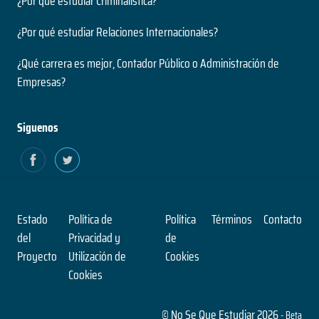
¿Por qué estudiar Criminalística?
Nivel
2 años
Presencial
¿Por qué estudiar Relaciones Internacionales?
Duración
Modalidad
Magíster
¿Qué carrera es mejor, Contador Público o Administración de
Nivel
Empresas?
Presencial
Ingeniería Civil en Informática
Modalidad
5 años
Siguenos
Duración
Paleontología
Grado
Nivel
2 años
Presencial
Duración
Modalidad
Magíster
Estado
Política de
Política
Términos
Contacto
Nivel
del
Privacidad y
de
Presencial
Ingeniería Civil en Obras Civiles
Proyecto
Utilización de
Cookies
Modalidad
Cookies
5 años
Duración
Pensamiento Contemporáneo
Grado
© No Se Que Estudiar 2026
- Beta