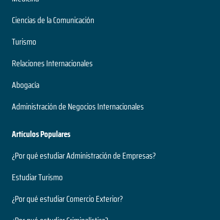
Nivel
2 años
Presencial
Ciencias de la Comunicación
Duración
Modalidad
Magíster
Turismo
Nivel
Presencial
Ingeniería Civil Acústica
Relaciones Internacionales
Modalidad
5 años
Abogacía
Duración
Medio Ambiente y Bioseguridad
Grado
Administración de Negocios Internacionales
Nivel
2 años
Presencial
Duración
Artículos Populares
Modalidad
Magíster
Nivel
¿Por qué estudiar Administración de Empresas?
Presencial
Ingeniería Civil Electrónica
Modalidad
Estudiar Turismo
5 años
¿Por qué estudiar Comercio Exterior?
Duración
Neurociencias
Grado