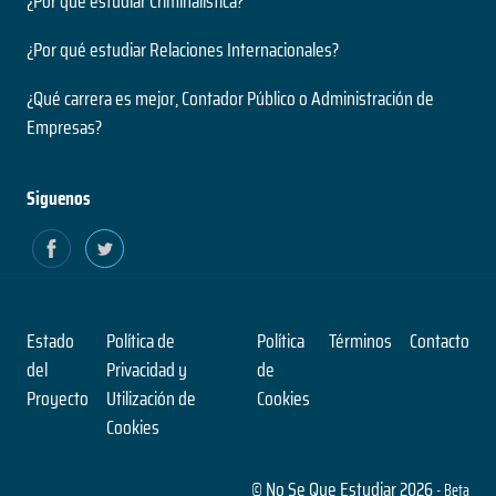
¿Por qué estudiar Criminalística?
Nivel
2 años
Presencial
¿Por qué estudiar Relaciones Internacionales?
Duración
Modalidad
Magíster
¿Qué carrera es mejor, Contador Público o Administración de
Nivel
Empresas?
Presencial
Ingeniería Civil en Informática
Modalidad
5 años
Siguenos
Duración
Pensamiento Contemporáneo
Grado
Nivel
1 años
Presencial
Duración
Modalidad
Magíster
Estado
Política de
Política
Términos
Contacto
Nivel
del
Privacidad y
de
Presencial
Ingeniería Civil en Obras Civiles
Proyecto
Utilización de
Cookies
Modalidad
Cookies
5 años
Duración
Profesional en Medicina Preventiva
Grado
© No Se Que Estudiar 2026
- Beta