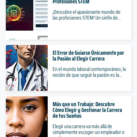
Especialización
Profesiones STEM
Nivel
2 años
Nivel
Duración
Presencial
1 años
4 años
¡Descubre el apasionante mundo de
Presencial
Modalidad
Magíster
Duración
Duración
las profesiones STEM! Un sinfín de...
Modalidad
Nivel
Diplomado
Doctorado
Presencial
Nivel
Nivel
Modalidad
Presencial
Auditoría
Presencial
Programa de Especialización en Obstetricia y
Modalidad
Modalidad
Ginecología
5 años
El Error de Guiarse Únicamente por
Ciencias mención Producción Animal
Duración
la Pasión al Elegir Carrera
3 años
Grado
Ciencias mención Ecología y Evolución
Duración
En el mundo laboral contemporáneo, la
Nivel
2 años
noción de que seguir la pasión es la...
Especialización
Duración
Presencial
4 años
Nivel
Modalidad
Magíster
Duración
Presencial
Nivel
Doctorado
Modalidad
Presencial
Nivel
Más que un Trabajo: Descubre
Modalidad
Biología Marina
Presencial
Cómo Elegir y Gestionar la Carrera
Modalidad
de tus Sueños
Programa de Especialización en Ortopedia y
5 años
Traumatología
Ciencias mención Salud Animal
Duración
Elegir una carrera va más allá de
simplemente escoger un empleador o
Grado
Ciencias mención Microbiología
3 años