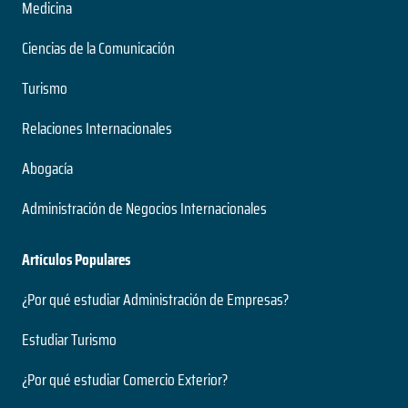
Nivel
Medicina
2 años
Presencial
Duración
Modalidad
Ciencias de la Comunicación
Magíster
Nivel
Turismo
Presencial
Ingeniería Civil Acústica
Modalidad
Relaciones Internacionales
5 años
Abogacía
Duración
Medio Ambiente y Bioseguridad
Grado
Administración de Negocios Internacionales
Nivel
2 años
Presencial
Duración
Modalidad
Artículos Populares
Magíster
Nivel
¿Por qué estudiar Administración de Empresas?
Presencial
Ingeniería Civil Electrónica
Modalidad
Estudiar Turismo
5 años
Duración
¿Por qué estudiar Comercio Exterior?
Neurociencias
Grado