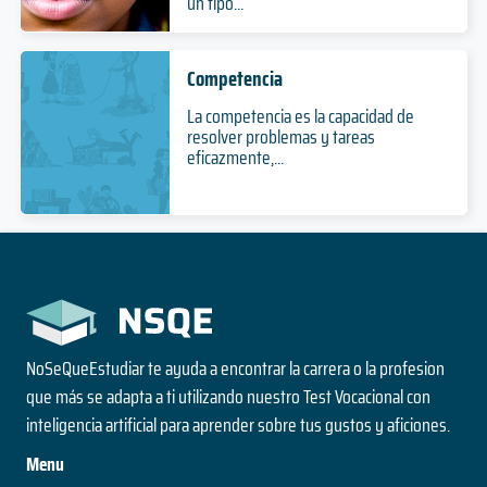
un tipo...
Nivel
2 años
Duración
Duración
Presencial
3 años
Especialización
Modalidad
Magíster
Duración
Nivel
Competencia
Nivel
Doctorado
Presencial
Presencial
Nivel
Modalidad
La competencia es la capacidad de
Modalidad
Bioquímica
Presencial
resolver problemas y tareas
eficazmente,...
Modalidad
5 años
Programa de Especialización en Pediatría
Ciencias Vegetales
Duración
Grado
Ciencias Veterinarias
3 años
Nivel
2 años
Duración
Duración
Presencial
2 años
Especialización
Modalidad
Magíster
Duración
Nivel
Nivel
Doctorado
Presencial
Presencial
Nivel
Modalidad
NoSeQueEstudiar te ayuda a encontrar la carrera o la profesion
Modalidad
Derecho
Presencial
que más se adapta a ti utilizando nuestro Test Vocacional con
Modalidad
5 años
inteligencia artificial para aprender sobre tus gustos y aficiones.
Programa de Especialización en Psiquiatría
Desarrollo Rural
Duración
Adultos
Menu
Grado
Doctorado en Ecosistemas Forestales y