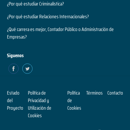
Nivel
¿Por qué estudiar Criminalística?
2 años
Presencial
Duración
Modalidad
¿Por qué estudiar Relaciones Internacionales?
Magíster
Nivel
¿Qué carrera es mejor, Contador Público o Administración de
Presencial
Ingeniería Civil en Informática
Empresas?
Modalidad
5 años
Duración
Siguenos
Paleontología
Grado
Nivel
2 años
Presencial
Duración
Modalidad
Magíster
Nivel
Estado
Política de
Política
Términos
Contacto
Presencial
Ingeniería Civil en Obras Civiles
del
Privacidad y
de
Modalidad
Proyecto
Utilización de
Cookies
5 años
Cookies
Duración
Pensamiento Contemporáneo
Grado