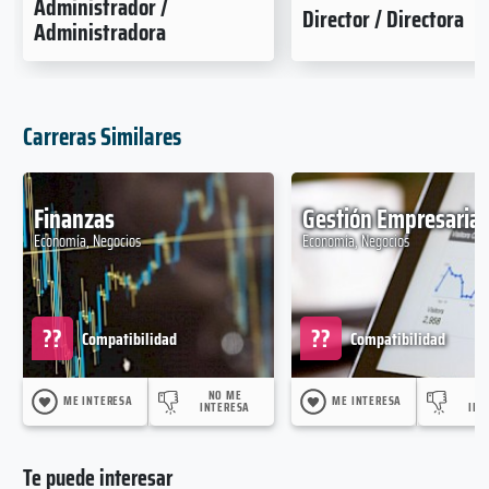
Administrador /
Director / Directora
Administradora
Carreras Similares
Finanzas
Gestión Empresarial
Economía, Negocios
Economía, Negocios
??
??
Compatibilidad
Compatibilidad
NO ME
N
ME INTERESA
ME INTERESA
INTERESA
INT
Te puede interesar