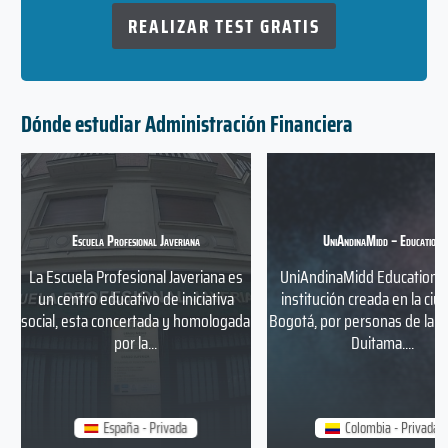
REALIZAR TEST GRATIS
Dónde estudiar Administración Financiera
Escuela Profesional Javeriana
UniAndinaMidd – Education
La Escuela Profesional Javeriana es
UniAndinaMidd Education, 
un centro educativo de iniciativa
institución creada en la ciu
social, esta concertada y homologada
Bogotá, por personas de la c
por la...
Duitama....
España - Privada
Colombia - Privada