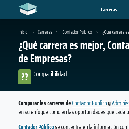
Carreras
Inicio
>
Carreras
>
Contador Público
>
¿Qué carrera e
¿Qué carrera es mejor, Cont
de Empresas?
Compatibilidad
??
Comparar las carreras de
Contador Público
y
Adminis
en su enfoque como en las oportunidades que cada u
Contador Público
se concentra en la información cont