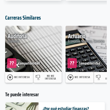
Carreras Similares
Auditoría
Actuario
Economía
Economía, Negocios, Servicios
??
??
Compatibilidad
Compatibilidad
NO ME
N
ME INTERESA
ME INTERESA
INTERESA
INT
Te puede interesar
¿Por qué estudiar Finanzas?