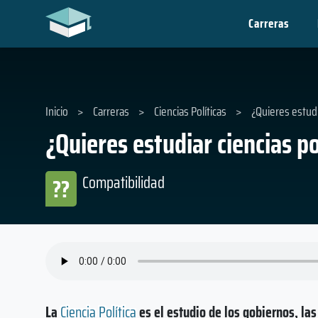
Carreras
Inicio
>
Carreras
>
Ciencias Políticas
>
¿Quieres estudi
¿Quieres estudiar ciencias po
Compatibilidad
??
La
Ciencia Política
es el estudio de los gobiernos, las 