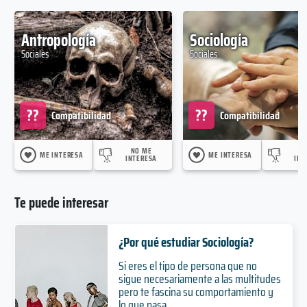
Antropología
Sociología
Sociales
Sociales
??
??
Compatibilidad
Compatibilidad
NO ME
N
ME INTERESA
ME INTERESA
INTERESA
INT
Te puede interesar
¿Por qué estudiar Sociología?
Si eres el tipo de persona que no
sigue necesariamente a las multitudes
pero te fascina su comportamiento y
lo que pasa...