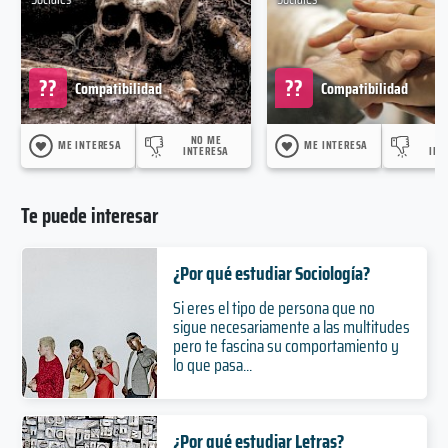
??
??
Compatibilidad
Compatibilidad
NO ME
N
ME INTERESA
ME INTERESA
INTERESA
INT
Te puede interesar
¿Por qué estudiar Sociología?
Si eres el tipo de persona que no
sigue necesariamente a las multitudes
pero te fascina su comportamiento y
lo que pasa...
¿Por qué estudiar Letras?