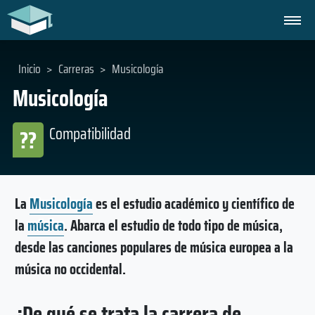
Inicio
>
Carreras
>
Musicología
Musicología
Compatibilidad
??
La
Musicología
es el estudio académico y científico de
la
música
. Abarca el estudio de todo tipo de música,
desde las canciones populares de música europea a la
música no occidental.
¿De qué se trata la carrera de