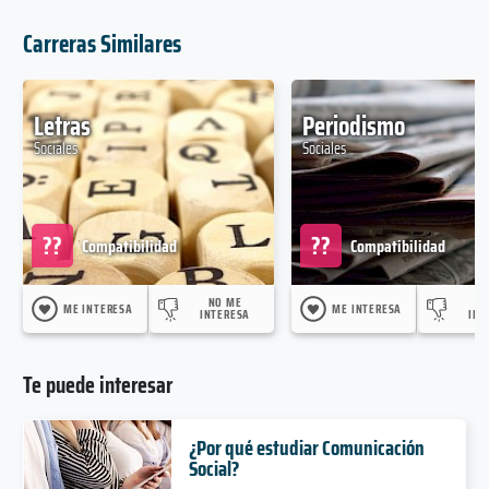
Carreras Similares
Letras
Periodismo
Sociales
Sociales
??
??
Compatibilidad
Compatibilidad
NO ME
N
ME INTERESA
ME INTERESA
INTERESA
INT
Te puede interesar
¿Por qué estudiar Comunicación
Social?