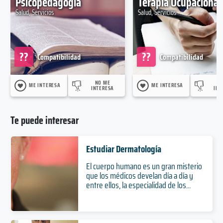
Psicopedagogía
Terapia Ocupacional
Salud, Servicios
Salud, Servicios
??
??
Compatibilidad
Compatibilidad
NO ME
N
ME INTERESA
ME INTERESA
INTERESA
INT
Te puede interesar
Estudiar Dermatología
El cuerpo humano es un gran misterio
que los médicos develan día a día y
entre ellos, la especialidad de los...