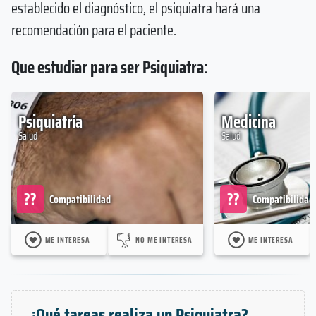
establecido el diagnóstico, el psiquiatra hará una
recomendación para el paciente.
Que estudiar para ser Psiquiatra:
Psiquiatría
Medicina
Salud
Salud
??
??
Compatibilidad
Compatibilidad
ME INTERESA
NO ME INTERESA
ME INTERESA
¿Qué tareas realiza un Psiquiatra?