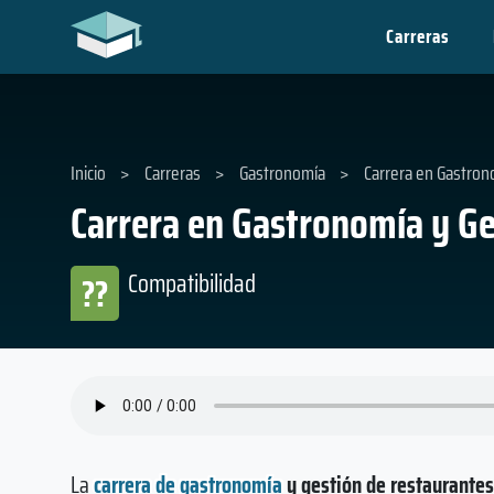
Carreras
Inicio
>
Carreras
>
Gastronomía
>
Carrera en Gastron
Carrera en Gastronomía y Ge
Compatibilidad
??
La
carrera de gastronomía
y gestión de restaurantes