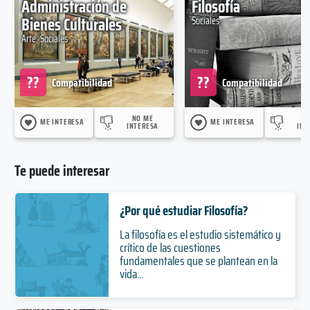
Administración de
Filosofía
Bienes Culturales
Sociales
Arte, Sociales
??
??
Compatibilidad
Compatibilidad
NO ME
N
ME INTERESA
ME INTERESA
INTERESA
INT
Te puede interesar
¿Por qué estudiar Filosofía?
La filosofía es el estudio sistemático y
crítico de las cuestiones
fundamentales que se plantean en la
vida...