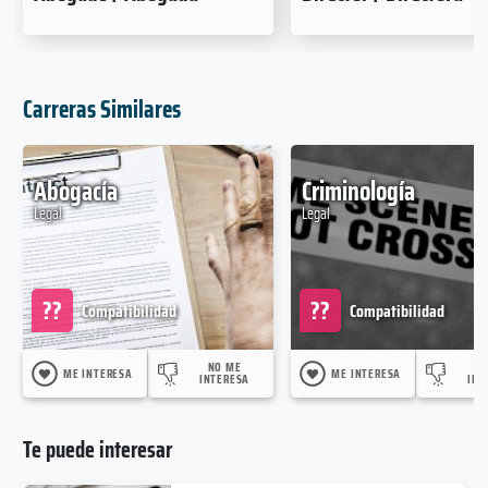
Carreras Similares
Abogacía
Criminología
Legal
Legal
??
??
Compatibilidad
Compatibilidad
NO ME
N
ME INTERESA
ME INTERESA
INTERESA
INT
Te puede interesar