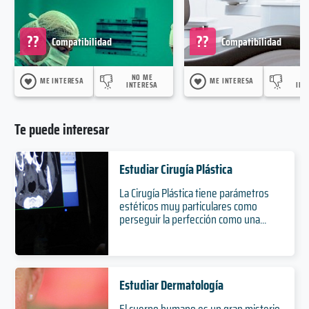
??
??
Compatibilidad
Compatibilidad
NO ME
N
ME INTERESA
ME INTERESA
INTERESA
INT
Te puede interesar
Estudiar Cirugía Plástica
La Cirugía Plástica tiene parámetros
estéticos muy particulares como
perseguir la perfección como una...
Estudiar Dermatología
El cuerpo humano es un gran misterio