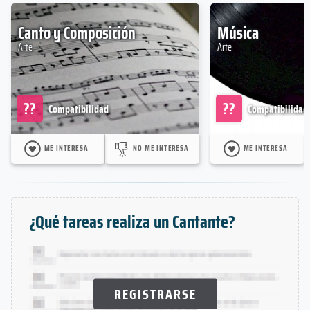
Canto y Composición
Música
Arte
Arte
??
??
Compatibilidad
Compatibilidad
ME INTERESA
NO ME INTERESA
ME INTERESA
¿Qué tareas realiza un Cantante?
REGISTRARSE