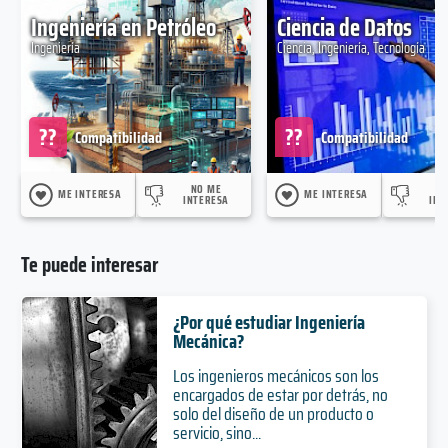
Ingeniería en Petróleo
Ciencia de Datos
Ingeniería
Ciencia, Ingeniería, Tecnología
??
??
Compatibilidad
Compatibilidad
NO ME
N
ME INTERESA
ME INTERESA
INTERESA
INT
Te puede interesar
¿Por qué estudiar Ingeniería
Mecánica?
Los ingenieros mecánicos son los
encargados de estar por detrás, no
solo del diseño de un producto o
servicio, sino...